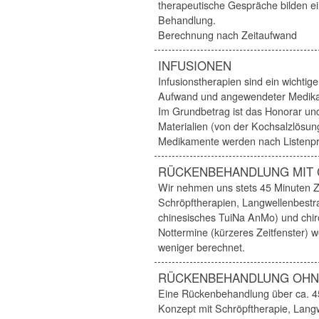
therapeutische Gespräche bilden e
Behandlung.
Berechnung nach Zeitaufwand
INFUSIONEN
Infusionstherapien sind ein wichtig
Aufwand und angewendeter Medika
Im Grundbetrag ist das Honorar und
Materialien (von der Kochsalzlösung
Medikamente werden nach Listenpr
RÜCKENBEHANDLUNG MIT 
Wir nehmen uns stets 45 Minuten Z
Schröpftherapien, Langwellenbestr
chinesisches TuiNa AnMo) und chir
Nottermine (kürzeres Zeitfenster) 
weniger berechnet.
RÜCKENBEHANDLUNG OHN
Eine Rückenbehandlung über ca. 4
Konzept mit Schröpftherapie, Lang