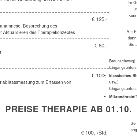
Im Ge
u
kenn
€ 125,-
urzanamnese, Besprechung des
Am En
r Aktualisieren des Therapiekonzeptes
dann
Sie 
€ 80,-
t
Braunschweig)
Eingangsunters
€ 100,-
klassisches Bl
usw.)
iabilitätsmessung zum Erfassen von
Eingangsunters
Mikronährstof
PREISE THERAPIE AB 01.10.
Bei
ang
€ 100,-/Std.