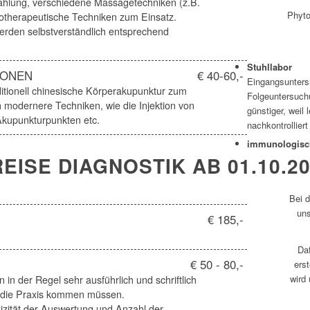
ahlung, verschiedene Massagetechniken (z.B.
Phyto
otherapeutische Techniken zum Einsatz.
werden selbstverständlich entsprechend
Stuhllabor
IONEN
€ 40-60,-
Eingangsunters
ditionell chinesische Körperakupunktur zum
Folgeuntersuchu
 modernere Techniken, wie die Injektion von
günstiger, weil 
Akupunkturpunkten etc.
nachkontrollier
immunologisc
EISE DIAGNOSTIK AB 01.10.2
Bei d
un
€ 185,-
Da
€ 50 - 80,-
erst
wird
 in der Regel sehr ausführlich und schriftlich
in die Praxis kommen müssen.
xizität der Auswertung und Anzahl der