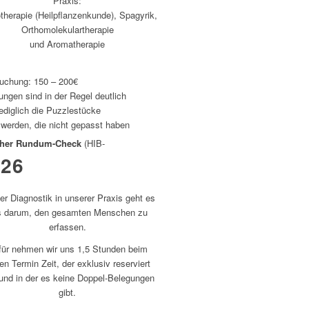
Praxis:
therapie (Heilpflanzenkunde), Spagyrik,
Orthomolekulartherapie
und Aromatherapie
uchung: 150 – 200€
ngen sind in der Regel deutlich
lediglich die Puzzlestücke
t werden, die nicht gepasst haben
her Rundum-Check
(HIB-
026
er Diagnostik in unserer Praxis geht es
s darum, den gesamten Menschen zu
erfassen.
für nehmen wir uns 1,5 Stunden beim
en Termin Zeit, der exklusiv reserviert
 und in der es keine Doppel-Belegungen
gibt.