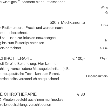
in wichtiges Fundament einer umfassenden
Wir g
mög
50€ + Medikamente
Unse
er Pfeiler unserer Praxis und werden nach
mente berechnet.
 sämtliche zur Infusion notwendigen
bi
 bis zum Butterfly) enthalten.
eis berechnet.
Als n
CHIROTHERAPIE
€ 100,-
Phyto
eit für eine Behandlung. Hier kommen
ahlung, verschiedene Massagetechniken (z.B.
otherapeutische Techniken zum Einsatz.
Eingangsunters
werden selbstverständlich entsprechend
E CHIROTHERAPIE
€ 80
5 Minuten besteht aus einem multimodalen
wellenbestrahlung, verschiedenen