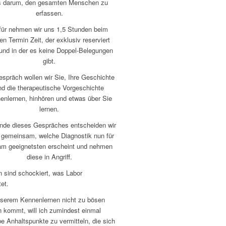
s darum, den gesamten Menschen zu
erfassen.
für nehmen wir uns 1,5 Stunden beim
en Termin Zeit, der exklusiv reserviert
 und in der es keine Doppel-Belegungen
gibt.
spräch wollen wir Sie, Ihre Geschichte
nd die therapeutische Vorgeschichte
enlernen, hinhören und etwas über Sie
lernen.
de dieses Gespräches entscheiden wir
 gemeinsam, welche Diagnostik nun für
am geeignetsten erscheint und nehmen
diese in Angriff.
n sind schockiert, was Labor
et.
nserem Kennenlernen nicht zu bösen
 kommt, will ich zumindest einmal
e Anhaltspunkte zu vermitteln, die sich