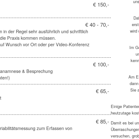
un
€ 150,-
Da
€ 40 - 70,-
erst
wird
 in der Regel sehr ausführlich und schriftlich
in die Praxis kommen müssen.
auf Wunsch vor Ort oder per Video-Konferenz
Im Ge
u
kenn
€ 100,-
urzanamnese & Besprechung
Am En
ten!)
dann
Sie 
€ 65,-
t
Einige Patiente
heutzutage kost
€ 85,-
Damit es bei u
iabilitätsmessung zum Erfassen von
Überraschungen
versuchen, grob