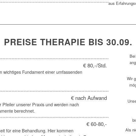
aus Erfahrungs
PREISE THERAPIE BIS 30.09.
Bei
ang
€ 80,-/Std.
in wichtiges Fundament einer umfassenden
Wir g
mög
€ nach Aufwand
Unse
er Pfeiler unserer Praxis und werden nach
mente berechnet.
bi
€ 60-80,-
Als n
eit für eine Behandlung. Hier kommen