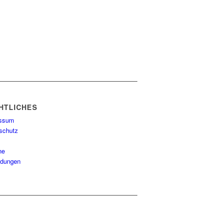
HTLICHES
essum
schutz
ne
ildungen