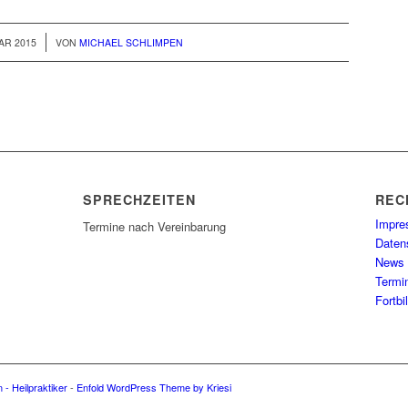
AR 2015
VON
MICHAEL SCHLIMPEN
SPRECHZEITEN
REC
Impr
Termine nach Vereinbarung
Daten
News
Termi
Fortb
 - Heilpraktiker
-
Enfold WordPress Theme by Kriesi