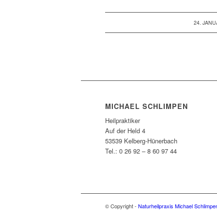
/
24. JANU
MICHAEL SCHLIMPEN
Heilpraktiker
Auf der Held 4
53539 Kelberg-Hünerbach
Tel.: 0 26 92 – 8 60 97 44
© Copyright -
Naturheilpraxis Michael Schlimpen